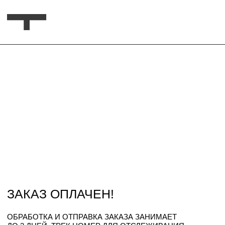
ЗАКАЗ ОПЛАЧЕН!
ОБРАБОТКА И ОТПРАВКА ЗАКАЗА ЗАНИМАЕТ
ДО 3 ДНЕЙ.
ТРЕК НОМЕР ДЛЯ ОТСЛЕЖИВАНИЯ.
ЧЕК И ВСЯ ИНФОРМАЦИЯ ПРИДЕТ НА
УКАЗАННЫЙ ВАМИ E-MAIL ПРИ ОФОРМЛЕНИИ
ЗАКАЗА
.